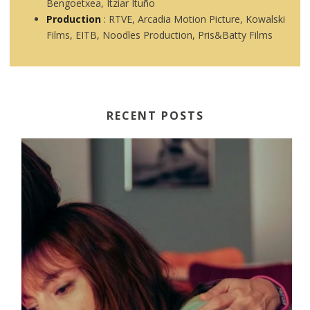
Bengoetxea, Itziar Ituño
Production
: RTVE, Arcadia Motion Picture, Kowalski
Films, EITB, Noodles Production, Pris&Batty Films
RECENT POSTS