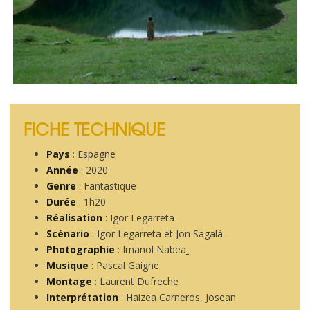
FICHE TECHNIQUE
Pays
: Espagne
Année
: 2020
Genre
: Fantastique
Durée
: 1h20
Réalisation
: Igor Legarreta
Scénario
: Igor Legarreta et Jon Sagalá
Photographie
: Imanol Nabea
Musique
: Pascal Gaigne
Montage
: Laurent Dufreche
Interprétation
: Haizea Carneros, Josean