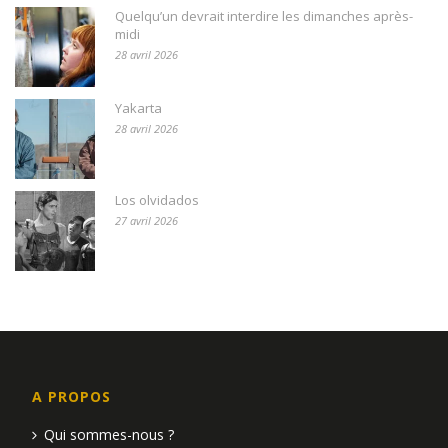
Quelqu’un devrait interdire les dimanches après-
midi
28 avril 2026
Yakarta
28 avril 2026
Los olvidados
27 avril 2026
A PROPOS
Qui sommes-nous ?