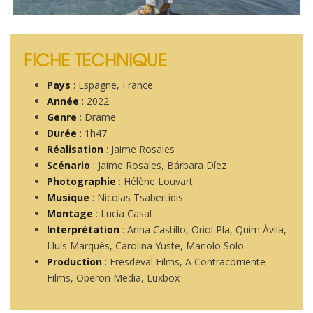
FICHE TECHNIQUE
Pays
: Espagne, France
Année
: 2022
Genre
: Drame
Durée
: 1h47
Réalisation
: Jaime Rosales
Scénario
: Jaime Rosales, Bárbara Díez
Photographie
: Hélène Louvart
Musique
: Nicolas Tsabertidis
Montage
: Lucía Casal
Interprétation
: Anna Castillo, Oriol Pla, Quim Àvila,
Lluís Marquès, Carolina Yuste, Manolo Solo
Production
: Fresdeval Films, A Contracorriente
Films, Oberon Media, Luxbox