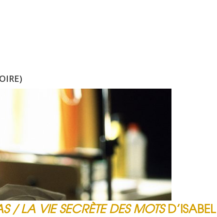
OIRE)
S / LA VIE SECRÈTE DES MOTS
D’ISABEL