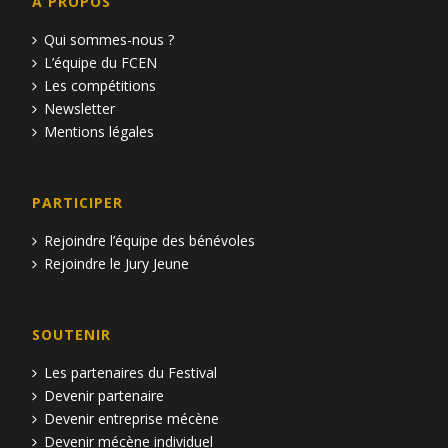
n
n
A PROPOS
e
d
t
n
Qui sommes-nous ?
L’équipe du FCEN
e
t
s
Les compétitions
v
Newsletter
Mentions légales
u
e
PARTICIPER
s
Rejoindre l’équipe des bénévoles
É
Rejoindre le Jury Jeune
v
SOUTENIR
è
Les partenaires du Festival
n
Devenir partenaire
Devenir entreprise mécène
e
Devenir mécène individuel