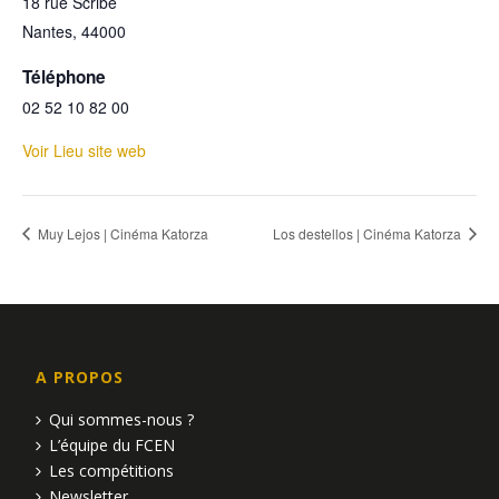
18 rue Scribe
Nantes
,
44000
Téléphone
02 52 10 82 00
Voir Lieu site web
Muy Lejos | Cinéma Katorza
Los destellos | Cinéma Katorza
A PROPOS
Qui sommes-nous ?
L’équipe du FCEN
Les compétitions
Newsletter