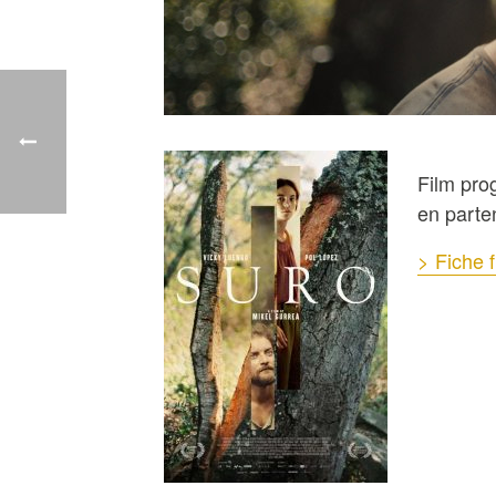
Film pro
en parte
> Fiche f