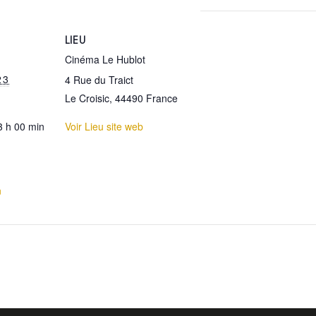
LIEU
Cinéma Le Hublot
23
4 Rue du Traict
Le Croisic
,
44490
France
3 h 00 min
Voir Lieu site web
:
n