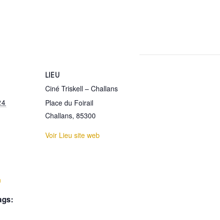
LIEU
Ciné Triskell – Challans
24
Place du Foirail
Challans
,
85300
Voir Lieu site web
:
n
ags: