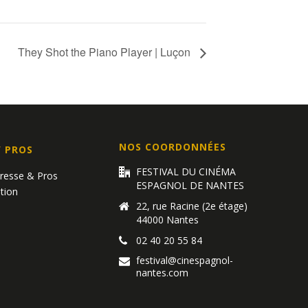
They Shot the Piano Player | Luçon
NOS COORDONNÉES
/ PROS
FESTIVAL DU CINÉMA
Presse & Pros
ESPAGNOL DE NANTES
tion
22, rue Racine (2e étage)
44000 Nantes
02 40 20 55 84
festival@cinespagnol-
nantes.com