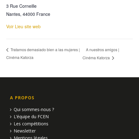
3 Rue Corneille
Nantes
,
44000
France
Voir Lieu site web
A nuestros amigos |
Tratamos demasiado bien a las mujeres |
Cinéma Katorza
Cinéma Katorza
A PROPOS
Qui sommes-nous ?
L’équipe du FCEN
Les compétitions
Newsletter
Mentions légales