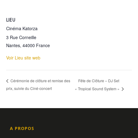
LIEU
Cinéma Katorza
3 Rue Corneille
Nantes
,
44000
France
Voir Lieu site web
Fête de Clôture – DJ Set
Cérémonie de clôture et remise des
prix, suivie du Ciné-concert
« Tropical Sound System »
A PROPOS