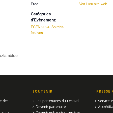
Free
Voir Lieu site web
Catégories
d’Évènement:
FCEN 2024
,
Soirées
festives
Gaztambide
SOUTENIR
PRESSE 
pe des
Les partenaires du Festival
Service 
Devenir partenaire
Accrédita
 Jeune
Devenir entreprise mécène