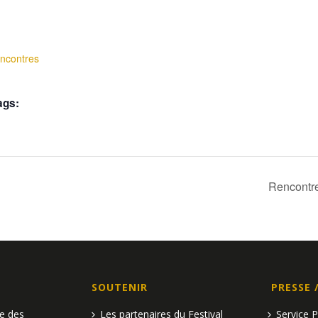
:
ncontres
ags:
Rencontre
SOUTENIR
PRESSE 
pe des
Les partenaires du Festival
Service 