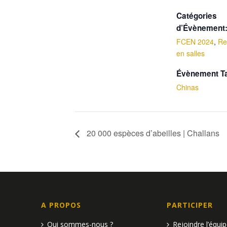
Catégories
d’Évènement
FCEN 2024
,
Re
en salles
Évènement T
Chinas
20 000 espèces d’abeilles | Challans
A PROPOS
PARTICIPER
Qui sommes-nous ?
Rejoindre l’équi