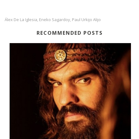
Álex De La Iglesia
Eneko Sagardoy
Paul Urkijo Alijo
,
,
RECOMMENDED POSTS