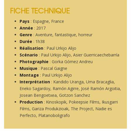
FICHE TECHNIQUE
Pays
: Espagne, France
Année
: 2017
Genre
: Aventure, fantastique, horreur
Durée
: 1h38
Réalisation
: Paul Urkijo Alijo
Scénario
: Paul Urkijo Alijo, Asier Guerricaechebarría
Photographie
: Gorka Gómez Andreu
Musique
: Pascal Gaigne
Montage
: Paul Urkijo Alijo
Interprétation
: Kandido Uranga, Uma Bracaglia,
Eneko Sagardoy, Ramón Agirre, José Ramón Argoitia,
Josean Bengoetxea, Gotzon Sanchez
Production
: Kinoskopik, Pokeepsie Films, Ikusgarri
Films, Gariza Produkzioak, The Project, Nadie es
Perfecto, Platanoboligrafo