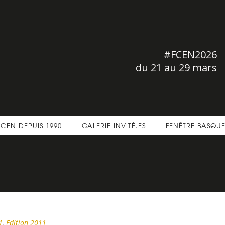
#FCEN2026
du 21 au 29 mars
FCEN DEPUIS 1990
GALERIE INVITÉ.ES
FENÊTRE BASQU
1
,
Edition 2011