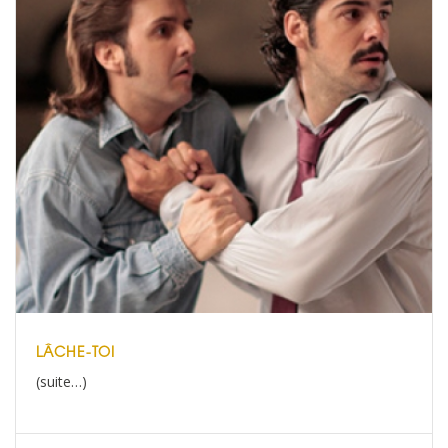
LÂCHE-TOI
(suite…)