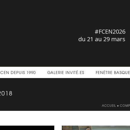
#FCEN2026
du 21 au 29 mars
FCEN DEPUIS 1990
GALERIE INVITÉ.ES
FENÊTRE BASQU
2018
ACCUEIL
»
COMPÉ