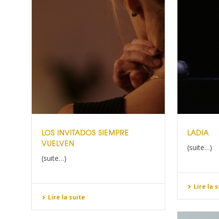
LOS INVITADOS SIEMPRE
LADIA
VUELVEN
(suite…)
(suite…)
Lire la 
Lire la suite