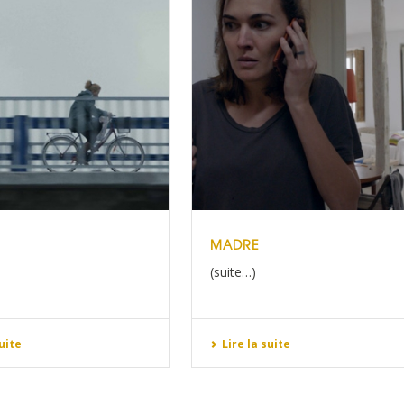
MADRE
(suite…)
suite
Lire la suite