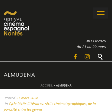
#FCEN2026
du 21 au 29 mars
ALMUDENA
ACCUEIL
»
ALMUDENA
Posted
27 mars 2026
In
Cycle Récits littéraires, récits cinématographiques, de la
porosité entre les genres