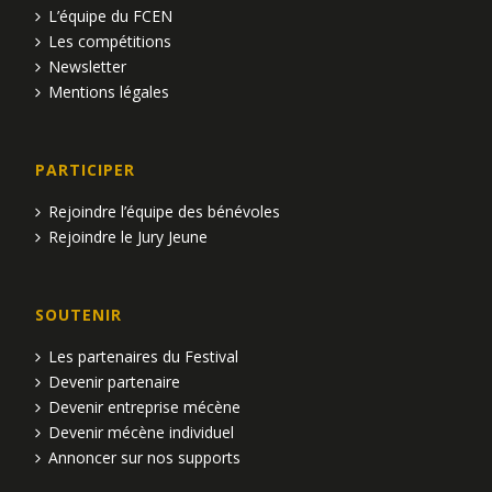
t
n
L’équipe du FCEN
e
t
s
Les compétitions
v
Newsletter
Mentions légales
u
e
PARTICIPER
s
Rejoindre l’équipe des bénévoles
É
Rejoindre le Jury Jeune
v
SOUTENIR
è
Les partenaires du Festival
n
Devenir partenaire
Devenir entreprise mécène
e
Devenir mécène individuel
m
Annoncer sur nos supports