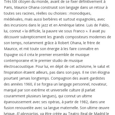
Très tôt citoyen du monde, avant de se fixer définitivement à
Paris, Maurice Ohana construisit son langage dans un retour à
toutes ses racines, réelles ou choisies : monodiques,
médiévales, mais aussi berbères et surtout espagnoles, avec
des incursions dans le jazz et en Amérique latine. Luis de Pablo,
lui, connut « la difficile, la pauvre vie sous Franco ». Il avait pu
découvrir subrepticement les grands compositeurs modernes de
son temps, notamment grâce à Robert Ohana, le frère de
Maurice, et mit toute son énergie à les faire connaître en
Espagne où il créa le premier ensemble de musique
contemporaine et le premier studio de musique
électroacoustique. Pour lui, en dépit de cet activisme, le salut et
l’inspiration étaient ailleurs, pas dans son pays. Il ne s’en éloigna
pourtant jamais longtemps. Compagnon des avant-gardistes
des années 1960, il se forgea un langage personnel, novateur,
marqué par son extrême et universelle culture (il parlait
couramment plusieurs langues), qui connut un ultime
épanouissement avec ses opéras, à partir de 1982, dans une
fusion renouvelée avec sa langue maternelle. Son ultime œuvre
lyrique,
El abrecartas
, va être créée au Teatro Real de Madrid le