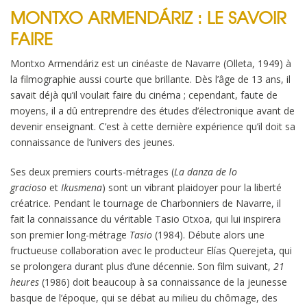
MONTXO ARMENDÁRIZ : LE SAVOIR
FAIRE
Montxo Armendáriz est un cinéaste de Navarre (Olleta, 1949) à
la filmographie aussi courte que brillante. Dès l’âge de 13 ans, il
savait déjà qu’il voulait faire du cinéma ; cependant, faute de
moyens, il a dû entreprendre des études d’électronique avant de
devenir enseignant. C’est à cette dernière expérience qu’il doit sa
connaissance de l’univers des jeunes.
Ses deux premiers courts-métrages (
La danza de lo
gracioso
et
Ikusmena
) sont un vibrant plaidoyer pour la liberté
créatrice. Pendant le tourna­ge de Charbonniers de Navarre, il
fait la connaissance du véritable Tasio Otxoa, qui lui inspirera
son premier long-métrage
Tasio
(1984). Débute alors une
fructueuse colla­boration avec le producteur Elías Querejeta, qui
se prolongera durant plus d’une décennie. Son film sui­vant,
21
heures
(1986) doit beaucoup à sa connaissance de la jeunesse
basque de l’époque, qui se débat au milieu du chômage, des