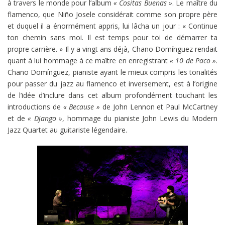
à travers le monde pour l’album
« Cositas Buenas »
. Le maître du
flamenco, que Niño Josele considérait comme son propre père
et duquel il a énormément appris, lui lâcha un jour : « Continue
ton chemin sans moi. Il est temps pour toi de démarrer ta
propre carrière. » Il y a vingt ans déjà, Chano Domínguez rendait
quant à lui hommage à ce maître en enregistrant
« 10 de Paco »
.
Chano Domínguez, pianiste ayant le mieux compris les tonalités
pour passer du jazz au flamenco et inversement, est à l’origine
de l’idée d’inclure dans cet album profondément touchant les
introductions de
« Because »
de John Lennon et Paul McCartney
et de
« Django »
, hommage du pianiste John Lewis du Modern
Jazz Quartet au guitariste légendaire.