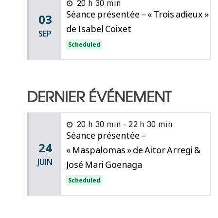
20 h 30 min
Séance présentée – « Trois adieux »
03
de Isabel Coixet
SEP
Scheduled
DERNIER ÉVÉNEMENT
20 h 30 min - 22 h 30 min
Séance présentée –
24
« Maspalomas » de Aitor Arregi &
JUIN
José Mari Goenaga
Scheduled