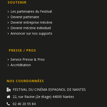
m
SOUTENIR
n
e
Les partenaires du Festival
d
n
Devenir partenaire
Devenir entreprise mécène
e
t
Devenir mécène individuel
v
Annoncer sur nos supports
u
PRESSE / PROS
e
Service Presse & Pros
s
Accréditation
É
v
NOS COORDONNÉES
è
FESTIVAL DU CINÉMA ESPAGNOL DE NANTES
22, rue Racine (2e étage) 44000 Nantes
n
02 40 20 55 84