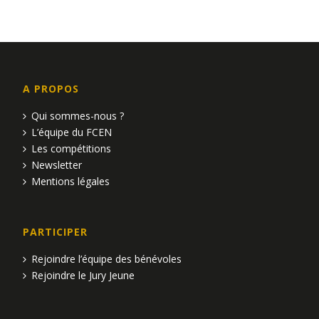
e
n
e
d
t
e
n
v
A PROPOS
a
u
Qui sommes-nous ?
L’équipe du FCEN
e
v
Les compétitions
s
i
Newsletter
Mentions légales
É
g
v
a
PARTICIPER
è
t
Rejoindre l’équipe des bénévoles
n
i
Rejoindre le Jury Jeune
e
o