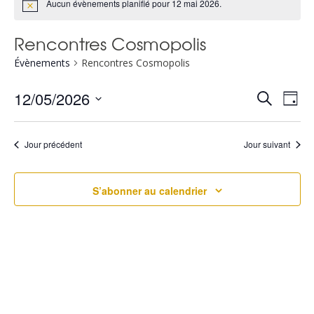
Aucun évènements planifié pour 12 mai 2026.
Rencontres Cosmopolis
Évènements
Rencontres Cosmopolis
R
N
12/05/2026
Recherche
Jour
Sélectionnez
a
e
une
v
Jour précédent
Jour suivant
c
date.
i
h
S’abonner au calendrier
g
e
a
r
t
c
i
h
o